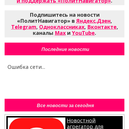
и поддержать «ПолитНавигатор»
.
Подпишитесь на новости
«ПолитНавигатор» в
Яндекс.Дзен
,
Telegram
,
Одноклассниках
,
Вконтакте
,
каналы
Max
и
YouTube
.
Последние новости
Ошибка сети...
Все новости за сегодня
Новостной
агрегатор для