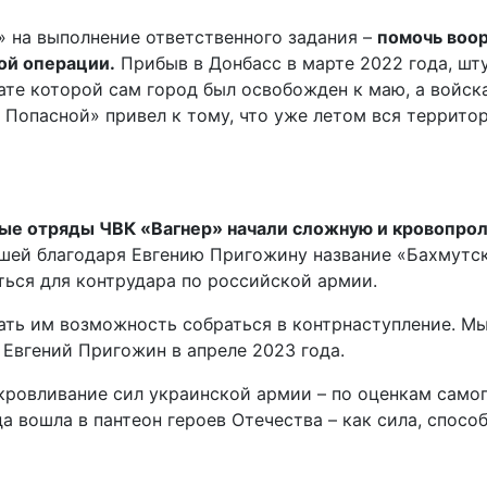
» на выполнение ответственного задания –
помочь воо
ой операции.
Прибыв в Донбасс в марте 2022 года, ш
ате которой сам город был освобожден к маю, а войс
 Попасной» привел к тому, что уже летом вся террит
вые отряды ЧВК «Вагнер» начали сложную и кровопр
шей благодаря Евгению Пригожину название «Бахмутс
ться для контрудара по российской армии.
ать им возможность собраться в контрнаступление. Мы
л Евгений Пригожин в апреле 2023 года.
ровливание сил украинской армии – по оценкам самог
а вошла в пантеон героев Отечества – как сила, спосо