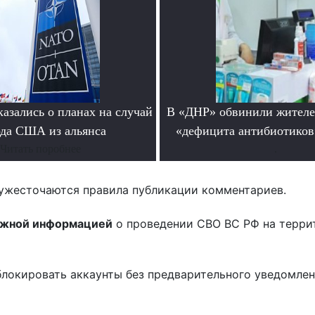
азались о планах на случай
В «ДНР» обвинили жителе
да США из альянса
«дефицита антибиотиков
Читать поробнее
.
ужесточаются правила публикации комментариев.
ожной информацией
о проведении СВО ВС РФ на терри
блокировать аккаунты без предварительного уведомле
!