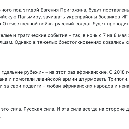
ного под эгидой Евгения Пригожина, будут поставлен
йскую Пальмиру, зачищать укрепрайоны боевиков ИГ в
ой Отечественной войны русский солдат будет проводи
елые и трагические события – так, в ночь с 7 на 8 ма
 Хшам. Однако в тяжелых боестолкновениях ковались х
.
«дальние рубежи» – на этот раз африканские. С 2018 
на и помогали ливийской армии штурмовать Триполи. 
и за свои подвиги – любви африканских народов и нен
 это сила. Русская сила. И эта сила всегда на стороне
.