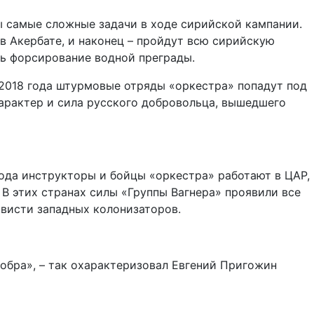
ы самые сложные задачи в ходе сирийской кампании.
 Акербате, и наконец – пройдут всю сирийскую
ть форсирование водной преграды.
я 2018 года штурмовые отряды «оркестра» попадут под
арактер и сила русского добровольца, вышедшего
года инструкторы и бойцы «оркестра» работают в ЦАР,
В этих странах силы «Группы Вагнера» проявили все
ависти западных колонизаторов.
 добра», – так охарактеризовал Евгений Пригожин