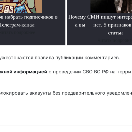
ов набрать подписчиков в
Почему СМИ пишут интере
Телеграм-канал
а вы — нет. 5 признако
Читать подробнее
статьи
Читать подробне
ужесточаются правила публикации комментариев.
ожной информацией
о проведении СВО ВС РФ на терри
блокировать аккаунты без предварительного уведомле
!