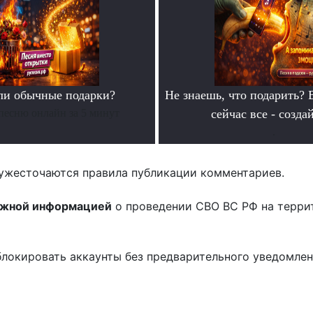
ли обычные подарки?
Не знаешь, что подарить? 
песню онлайн за 5 минут
сейчас все - созда
.
ужесточаются правила публикации комментариев.
ожной информацией
о проведении СВО ВС РФ на терри
блокировать аккаунты без предварительного уведомле
!