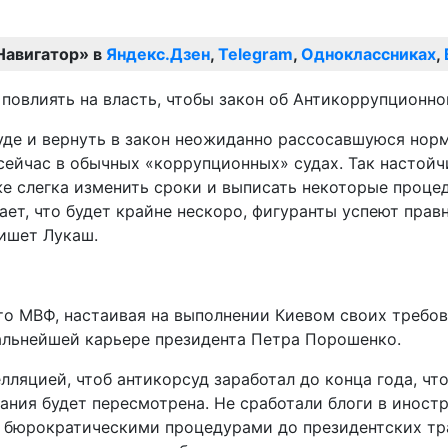
Навигатор» в
Яндекс.Дзен
,
Telegram
,
Одноклассниках
,
повлиять на власть, чтобы закон об Антикоррупционно
де и вернуть в закон неожиданно рассосавшуюся норм
сейчас в обычных «коррупционных» судах. Так настойч
же слегка изменить сроки и выписать некоторые проце
тает, что будет крайне нескоро, фигуранты успеют прав
ишет Лукаш.
что МВФ, настаивая на выполнении Киевом своих требо
 дальнейшей карьере президента Петра Порошенко.
лляцией, чтоб антикорсуд заработал до конца года, чт
ания будет пересмотрена. Не сработали блоги в иност
еми бюрократическими процедурами до президентских т