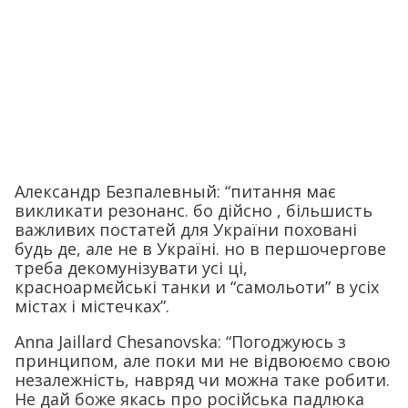
Александр Безпалевный: “питання має
викликати резонанс. бо дійсно , більшисть
важливих постатей для України поховані
будь де, але не в Україні. но в першочергове
треба декомунізувати усі ці,
красноармєйські танки и “самольоти” в усіх
містах і містечках”.
Anna Jaillard Chesanovska: “Погоджуюсь з
принципом, але поки ми не відвоюємо свою
незалежність, навряд чи можна таке робити.
Не дай боже якась про російська падлюка