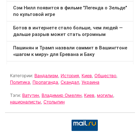
Категории:
Вандализм
,
История
,
Киев
,
Общество
,
Политика
,
Пропаганда
,
Скандал
,
Украина
Тэги:
Ватутин
,
Владимир Омелян
,
Киев
,
могилы
,
националисты
,
Столыпин