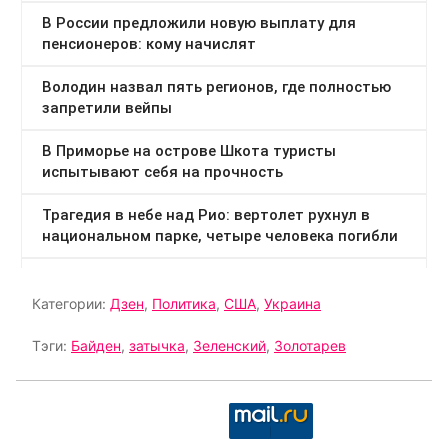
Категории:
Дзен
,
Политика
,
США
,
Украина
Тэги:
Байден
,
затычка
,
Зеленский
,
Золотарев