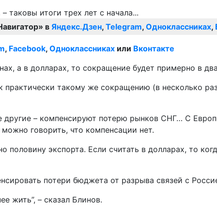
Навигатор» в
Яндекс.Дзен
,
Telegram
,
Одноклассниках
,
am
,
Facebook
,
Одноклассниках
или
Вконтакте
ах, а в долларах, то сокращение будет примерно в два 
о к практически такому же сокращению (в несколько р
ые другие – компенсируют потерю рынков СНГ… С Европ
 можно говорить, что компенсации нет.
о половину экспорта. Если считать в долларах, то ког
енсировать потери бюджета от разрыва связей с Росси
е жить”, – сказал Блинов.