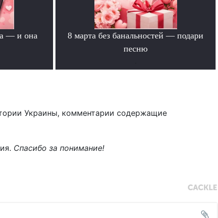
а — и она
8 марта без банальностей — подари
песню
.
тории Украины, комментарии содержащие
ния.
Спасибо за понимание!