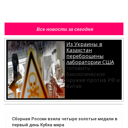
Все новости за сегодня
Из Украины в
Казахстан
переброшены
лаборатории США
готовить
биологическое
оружие против РФ и
Китая