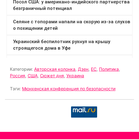
Категории:
Авторская колонка
,
Дзен
,
ЕС
,
Политика
,
Россия
,
США
,
Сюжет дня
,
Украина
Тэги:
Мюнхенская конференция по безопасности