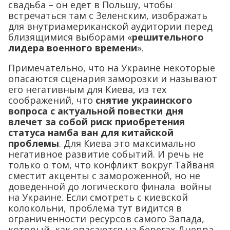
свадьба – он едет в Польшу, чтобы
встречаться там с Зеленским, изображать
для внутриамериканской аудитории перед
близящимися выборами «
решительного
лидера военного времени
».
Примечательно, что на Украине некоторые
опасаются сценария заморозки и называют
его негативным для Киева, из тех
соображений, что
снятие украинского
вопроса с актуальной повестки дня
влечет за собой риск приобретения
статуса намба ван для китайской
проблемы
. Для Киева это максимально
негативное развитие событий. И речь не
только о том, что конфликт вокруг Тайваня
сместит акценты с замороженной, но не
доведенной до логического финала войны
на Украине. Если смотреть с киевской
колокольни, проблема тут видится в
ограниченности ресурсов самого Запада,
который, как опасаются на берегах Днепра,