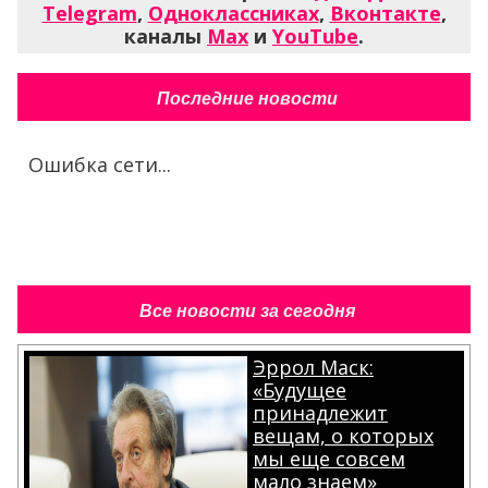
Telegram
,
Одноклассниках
,
Вконтакте
,
каналы
Max
и
YouTube
.
Последние новости
Ошибка сети...
Все новости за сегодня
Эррол Маск:
«Будущее
принадлежит
вещам, о которых
мы еще совсем
мало знаем»