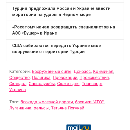
Категории:
Вооруженные силы
,
Донбасс
,
Криминал
,
Общество
,
Политика
,
Провокации
,
Происшествия
,
Скандал
,
Спецслужбы
,
Сюжет дня
,
Транспорт
,
Украина
Тэги:
блокада железной дороги
,
боевики "АТО"
,
Луганщина
,
рельсы
,
Татьяна Погукай