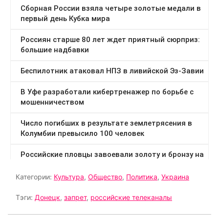
Категории:
Культура
,
Общество
,
Политика
,
Украина
Тэги:
Донецк
,
запрет
,
российские телеканалы