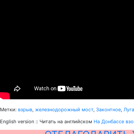
Метки:
взрыв
,
железнодорожный мост
,
Законтное
,
Луг
English version :: Читать на английском
На Донбассе взо