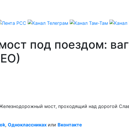
мост под поездом: ва
ДЕО)
 Железнодорожный мост, проходящий над дорогой Славя
ok
,
Одноклассниках
или
Вконтакте