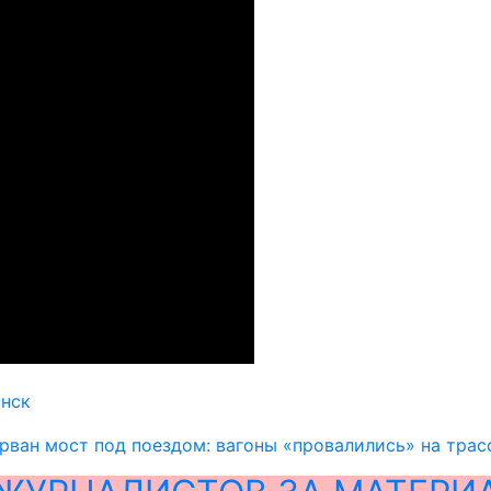
анск
рван мост под поездом: вагоны «провалились» на тра