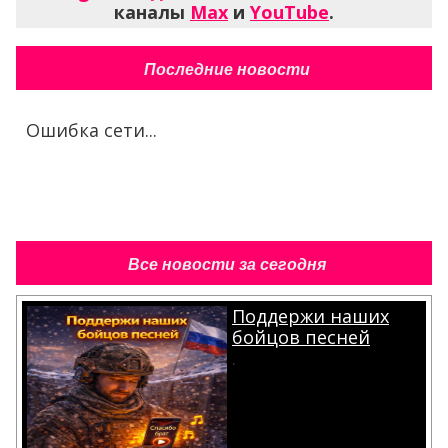
каналы
Max
и
YouTube
.
Последние новости
Ошибка сети...
Все новости за сегодня
Поддержи наших
бойцов песней
.