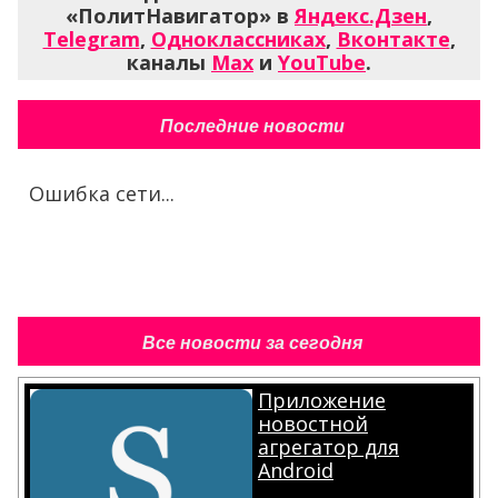
«ПолитНавигатор» в
Яндекс.Дзен
,
Telegram
,
Одноклассниках
,
Вконтакте
,
каналы
Max
и
YouTube
.
Последние новости
Ошибка сети...
Все новости за сегодня
Приложение
новостной
агрегатор для
Android
.