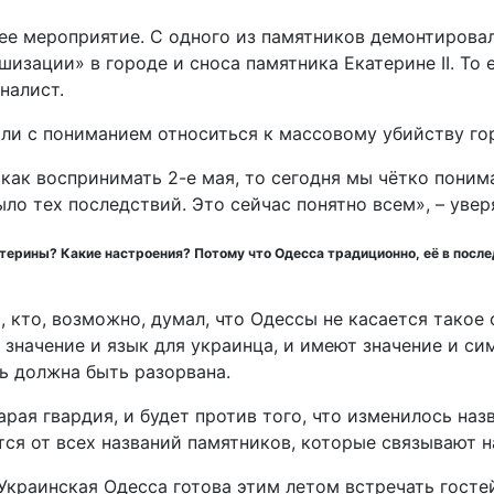
ее мероприятие. С одного из памятников демонтирова
зации» в городе и сноса памятника Екатерине II. То е
налист.
али с пониманием относиться к массовому убийству го
 как воспринимать 2-е мая, то сегодня мы чётко поним
ыло тех последствий. Это сейчас понятно всем», – увер
атерины? Какие настроения? Потому что Одесса традиционно, её в после
 кто, возможно, думал, что Одессы не касается такое 
т значение и язык для украинца, и имеют значение и с
ь должна быть разорвана.
арая гвардия, и будет против того, что изменилось на
ся от всех названий памятников, которые связывают н
. Украинская Одесса готова этим летом встречать гост