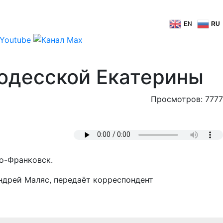
EN
RU
 одесской Екатерины
Просмотров: 7777
но-Франковск.
Андрей Маляс, передаёт корреспондент