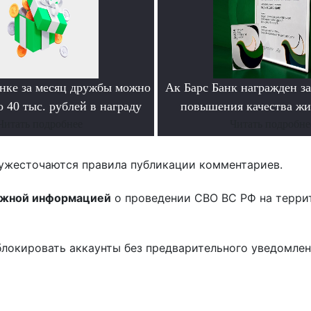
анке за месяц дружбы можно
Ак Барс Банк награжден за
 40 тыс. рублей в награду
повышения качества ж
Читать подробнее
Читать подробне
ужесточаются правила публикации комментариев.
ожной информацией
о проведении СВО ВС РФ на терри
блокировать аккаунты без предварительного уведомле
!