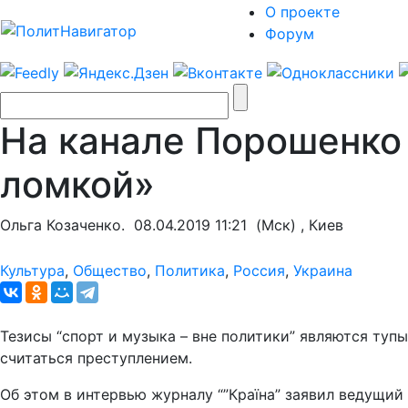
О проекте
Форум
На канале Порошенко 
ломкой»
Ольга Козаченко.
08.04.2019 11:21
(Мск) , Киев
Культура
,
Общество
,
Политика
,
Россия
,
Украина
Тезисы “спорт и музыка – вне политики” являются туп
считаться преступлением.
Об этом в интервью журналу “”Країна” заявил ведущи