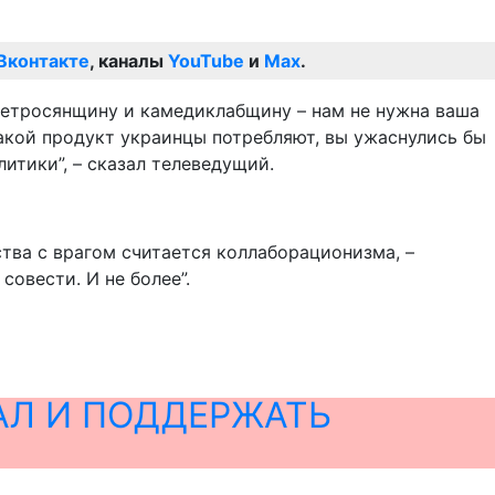
Вконтакте
, каналы
YouTube
и
Max
.
 петросянщину и камедиклабщину – нам не нужна ваша
 какой продукт украинцы потребляют, вы ужаснулись бы
литики”, – сказал телеведущий.
ства с врагом считается коллаборационизма, –
совести. И не более”.
АЛ И ПОДДЕРЖАТЬ