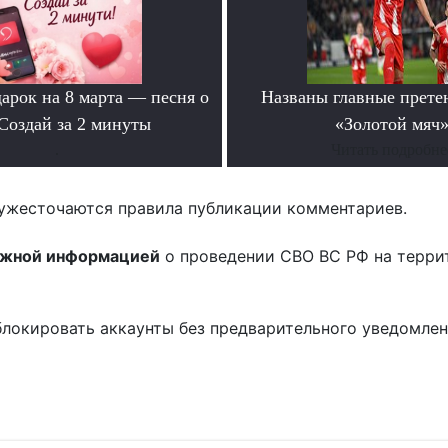
арок на 8 марта — песня о
Названы главные прете
Создай за 2 минуты
«Золотой мяч
.
Читать подробне
ужесточаются правила публикации комментариев.
ожной информацией
о проведении СВО ВС РФ на терри
блокировать аккаунты без предварительного уведомле
!