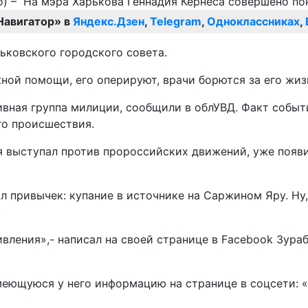
Навигатор» в
Яндекс.Дзен
,
Telegram
,
Одноклассниках
,
ьковского городского совета.
ой помощи, его оперируют, врачи борются за его жизнь
вная группа милиции, сообщили в облУВД. Факт событ
го происшествия.
мя выступал против пророссийских движений, уже появ
л привычек: купание в источнике на Саржином Яру. Ну,
.
вления»,- написал на своей странице в Facebook Зура
меющуюся у него информацию на странице в соцсети: 