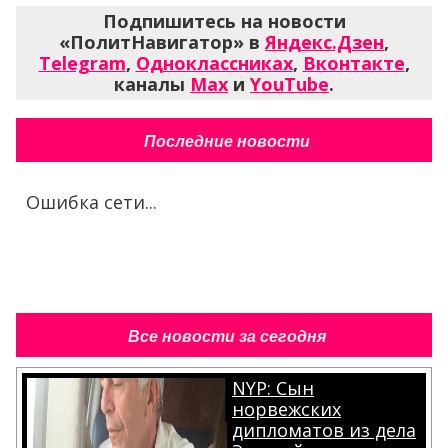
Подпишитесь на новости
«ПолитНавигатор» в
Яндекс.Дзен
,
Telegram
,
Одноклассниках
,
Вконтакте
,
каналы
Max
и
YouTube
.
Последние новости
Ошибка сети...
Все новости за сегодня
NYP: Сын
норвежских
дипломатов из дела