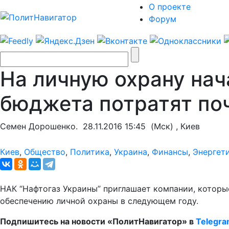
О проекте
Форум
На личную охрану нач
бюджета потратят по
Семен Дорошенко.
28.11.2016 15:45
(Мск) , Киев
Киев
,
Общество
,
Политика
,
Украина
,
Финансы
,
Энергет
НАК “Нафтогаз Украины” приглашает компании, которые
обеспечению личной охраны в следующем году.
Подпишитесь на новости «ПолитНавигатор» в
Telegr