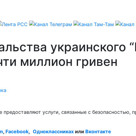
альства украинского “
чти миллион гривен
ика
 предоставляют услуги, связанные с безопасностью, пр
am
,
Facebook
,
Одноклассниках
или
Вконтакте