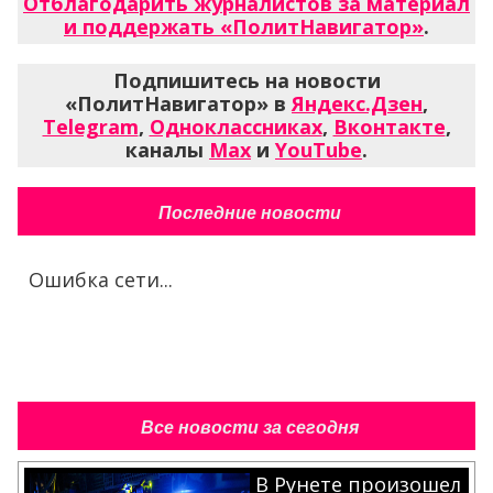
Отблагодарить журналистов за материал
и поддержать «ПолитНавигатор»
.
Подпишитесь на новости
«ПолитНавигатор» в
Яндекс.Дзен
,
Telegram
,
Одноклассниках
,
Вконтакте
,
каналы
Max
и
YouTube
.
Последние новости
Ошибка сети...
Все новости за сегодня
В Рунете произошел