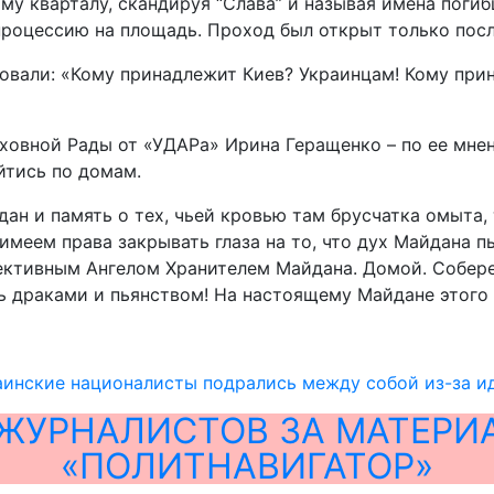
у кварталу, скандируя “Слава” и называя имена погиб
процессию на площадь. Проход был открыт только посл
овали: «Кому принадлежит Киев? Украинцам! Кому прин
овной Рады от «УДАРа» Ирина Геращенко – по ее мнени
йтись по домам.
н и память о тех, чьей кровью там брусчатка омыта, 
 имеем права закрывать глаза на то, что дух Майдана п
ективным Ангелом Хранителем Майдана. Домой. Соберем
ь драками и пьянством! На настоящему Майдане этого 
аинские националисты подрались между собой из-за и
ЖУРНАЛИСТОВ ЗА МАТЕРИ
«ПОЛИТНАВИГАТОР»