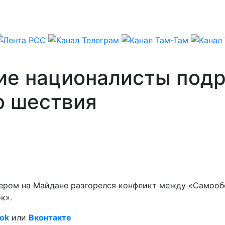
ие националисты под
о шествия
Вечером на Майдане разгорелся конфликт между «Само
к».
ok
или
Вконтакте