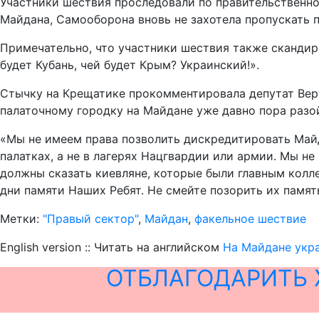
Участники шествия проследовали по правительственном
Майдана, Самооборона вновь не захотела пропускать 
Примечательно, что участники шествия также скандир
будет Кубань, чей будет Крым? Украинский!».
Стычку на Крещатике прокомментировала депутат Верх
палаточному городку на Майдане уже давно пора разо
«Мы не имеем права позволить дискредитировать Майда
палатках, а не в лагерях Нацгвардии или армии. Мы не
должны сказать киевляне, которые были главным колл
дни памяти Наших Ребят. Не смейте позорить их памят
Метки:
"Правый сектор"
,
Майдан
,
факельное шествие
English version :: Читать на английском
На Майдане укр
ОТБЛАГОДАРИТЬ 