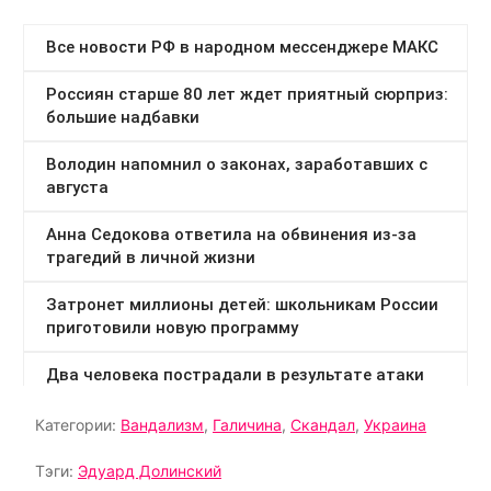
Категории:
Вандализм
,
Галичина
,
Скандал
,
Украина
Тэги:
Эдуард Долинский