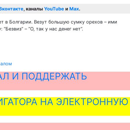
Вконтакте
, каналы
YouTube
и
Max
.
ет в Болгарии. Везут большую сумку орехов – ими
“Безвиз” – “О, так у нас денег нет”.
салом
АЛ И ПОДДЕРЖАТЬ
ГАТОРА НА ЭЛЕКТРОННУЮ