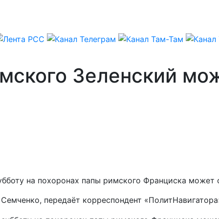
мского Зеленский мож
субботу на похоронах папы римского Франциска может
р Семченко, передаёт корреспондент «ПолитНавигатора