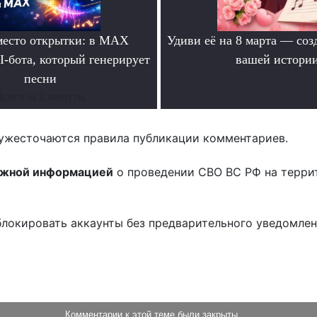
место открытки: в MAX
Удиви её на 8 марта — соз
I-бота, который генерирует
вашей истори
песни
.
Всего за 2 минуты
ужесточаются правила публикации комментариев.
ожной информацией
о проведении СВО ВС РФ на терри
блокировать аккаунты без предварительного уведомле
!
Комментарии к этой теме были закрыты