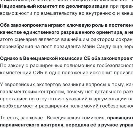
Национальный комитет по деолигархизации
при прави
возможности по вмешательству во внутреннюю и внеш
Оба законопроекта играют ключевую роль в постепен
качестве единственного разрешенного ориентира, а 
этого сценария является важнейшим фактором сохран
переизбрания на пост президента Майи Санду еще чере
Однако в Венецианской комиссии СЕ оба законопроект
По закону о расширенных полномочиях госбезопасности
компетенций СИБ в одно положение исключит произво
У европейских экспертов возникли вопросы к тому, ка
парламентским контролем, почему нет детального разъ
проехались по отсутствию указаний и аргументации в
необходимости расширения полномочий госбезопаснос
То есть, заключает Венецианская комиссия,
правящая 
парламентского контроля, передала её в ручное упр