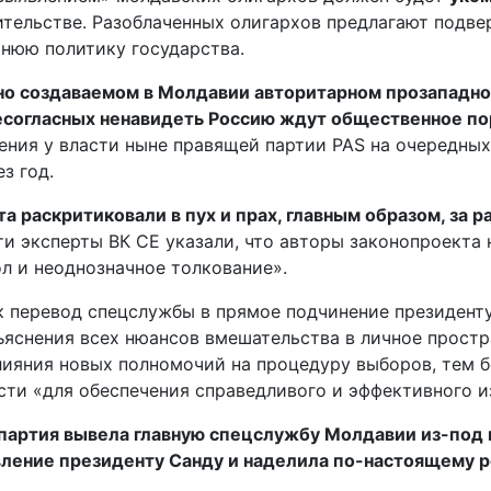
тельстве. Разоблаченных олигархов предлагают подв
нюю политику государства.
но создаваемом в Молдавии авторитарном прозападно
несогласных ненавидеть Россию ждут общественное по
ения у власти ныне правящей партии PAS на очередны
з год.
а раскритиковали в пух и прах, главным образом, за
 эксперты ВК СЕ указали, что авторы законопроекта н
л и неоднозначное толкование».
к перевод спецслужбы в прямое подчинение президенту
яснения всех нюансов вмешательства в личное простра
лияния новых полномочий на процедуру выборов, тем б
ти «для обеспечения справедливого и эффективного и
партия вывела главную спецслужбу Молдавии из-под п
авление президенту Санду и наделила по-настоящему