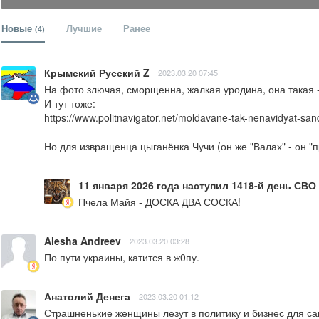
Новые
Лучшие
Ранее
(4)
Крымский Русский Z
2023.03.20 07:45
На фото злючая, сморщенна, жалкая уродина, она такая - 
И тут тоже:

https://www.politnavigator.net/moldavane-tak-nenavidyat-sand
Но для извращенца цыганёнка Чучи (он же "Валах" - он "п
11 января 2026 года наступил 1418-й день СВО
Пчела Майя - ДОСКА ДВА СОСКА!
Alesha Andreev
2023.03.20 03:28
По пути украины, катится в ж0пу.
Анатолий Денега
2023.03.20 01:12
Страшненькие женщины лезут в политику и бизнес для с