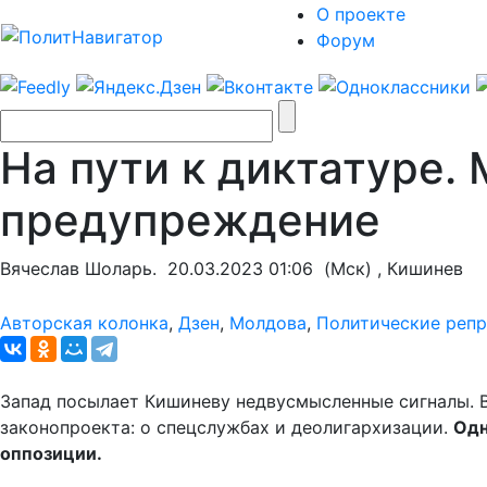
О проекте
Форум
На пути к диктатуре.
предупреждение
Вячеслав Шоларь.
20.03.2023 01:06
(Мск) , Кишинев
Авторская колонка
,
Дзен
,
Молдова
,
Политические реп
Запад посылает Кишиневу недвусмысленные сигналы. В
законопроекта: о спецслужбах и деолигархизации.
Одн
оппозиции.