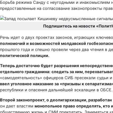
Борьба режима Санду с неугодными и инакомыслием н
предоставленные на согласование законопроекты прав
Подпишитесь на новости «Полит
Речь идет о двух проектах законов, играющих ключев
полномочий и возможностей молдавской госбезопасн
прошлого года и спешно провели через два чтения в д
политической полиции.
Теперь достаточно будет разрешения непосредственн
отдельного гражданина: следить за ним, перехватыват
«самодеятельность» офицеров СИБ пресекали судьи и
ввел уголовное наказание за «призывы к сепаратизма
республики и опасения дальнейшей эскалации в ОБСЕ.
Второй законопроект, о деолигархизации, разработан
он дает властям
монопольное право определять, кто 
общественную жизнь и СМИ прекратить. Заниматься «