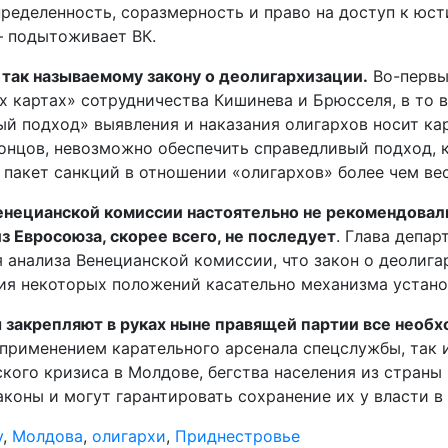
ределенность, соразмерность и право на доступ к юст
– подытоживает ВК.
 так называемому закону о деолигархизации.
Во-первых
 картах» сотрудничества Кишинева и Брюсселя, в то вр
ый подход» выявления и наказания олигархов носит ка
онцов, невозможно обеспечить справедливый подход, к
к пакет санкций в отношении «олигархов» более чем ве
енецианской комиссии настоятельно не рекомендовал
 Евросоюза, скорее всего, не последует
. Глава депа
я анализа Венецианской комиссии, что закон о деолига
ция некоторых положений касательно механизма устано
 закрепляют в руках ныне правящей партии все необ
с применением карательного арсенала спецслужбы, так
кого кризиса в Молдове, бегства населения из страны
аконы и могут гарантировать сохранение их у власти в
у
,
Молдова
,
олигархи
,
Приднестровье