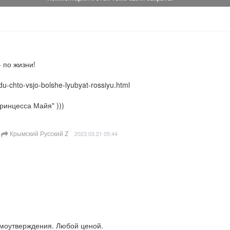
по жизни!

u-chto-vsjo-bolshe-lyubyat-rossiyu.html

ринцесса Майя" )))
Крымский Русский Z
2023.03.21 05:44
амоутверждения. Любой ценой.