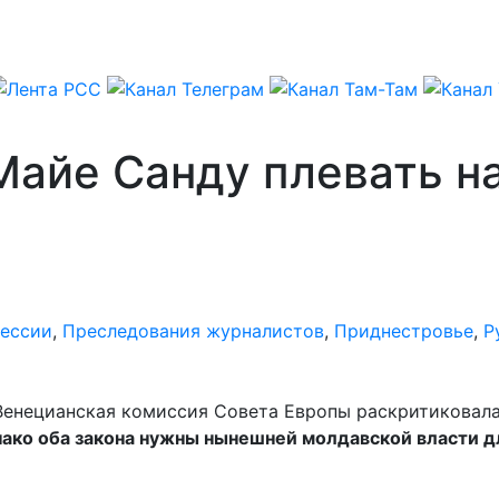
 Майе Санду плевать н
рессии
,
Преследования журналистов
,
Приднестровье
,
Р
енецианская комиссия Совета Европы раскритиковала 
ако оба закона нужны нынешней молдавской власти 