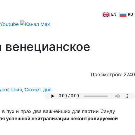
EN
RU
а венецианское
Просмотров: 2740
усофобия
,
Сюжет дня
в пух и прах два важнейших для партии Санду
для успешной нейтрализации неконтролируемой