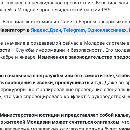
аткнулась на неожиданное препятствие. Венецианская
ящей в Молдове пропрезидентской партии PAS.
Навигатор» в
Яндекс.Дзен
,
Telegram
,
Одноклассниках
,
ое значение в создаваемой сейчас в Молдове системе 
ости
– Службы информации и безопасности. Его молда
екабре и январе.
Изменения в законодательстве предо
о начальника спецслужбы или его заместителя, чтобы
ь сообщения и звонки, прослушивать и т.д.
Даже во вр
 прокуроры, контролировавшие проведение специальн
»
, что уже спровоцировало конфликт с руководством 
 Министерством юстиции и представляет собой кальку 
из жителей Молдавии может считаться олигархом
, чт
выявлением» молдавских олигархов должен будет
уко