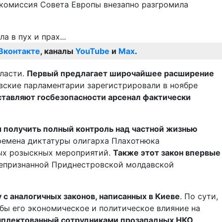
 комиссия Совета Европы внезапно разгромила
Вконтакте
, каналы
YouTube
и
Max
.
власти.
Первый предлагает широчайшее расширение
вские парламентарии зарегистрировали в ноябре
ставляют госбезопасности арсенал фактически
 получить полный контроль над частной жизнью
емена диктатуры олигарха Плахотнюка
ых розыскных мероприятий.
Также этот закон впервые
непризнанной Приднестровской молдавской
с аналогичных законов, написанных в Киеве
. По сути,
обы его экономическое и политическое влияние на
мплектованный сотрудниками прозападных НКО