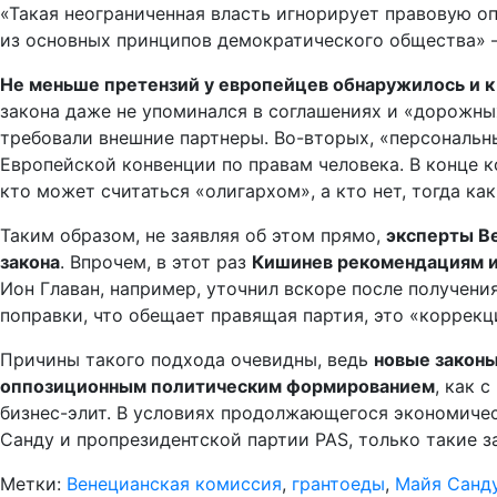
«Такая неограниченная власть игнорирует правовую оп
из основных принципов демократического общества» 
Не меньше претензий у европейцев обнаружилось и к
закона даже не упоминался в соглашениях и «дорожных
требовали внешние партнеры. Во-вторых, «персональн
Европейской конвенции по правам человека. В конце к
кто может считаться «олигархом», а кто нет, тогда ка
Таким образом, не заявляя об этом прямо,
эксперты В
закона
. Впрочем, в этот раз
Кишинев рекомендациям из
Ион Главан, например, уточнил вскоре после получени
поправки, что обещает правящая партия, это «коррек
Причины такого подхода очевидны, ведь
новые законы
оппозиционным политическим формированием
, как 
бизнес-элит. В условиях продолжающегося экономичес
Санду и пропрезидентской партии PAS, только такие з
Метки:
Венецианская комиссия
,
грантоеды
,
Майя Санд