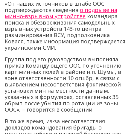
«От наших источников в штабе ООС
подтверждаются сведения
о подрыве на
минно-взрывном устройстве
командира
поиска и обезвреживания самодельных
взрывных устройств 143-го центра
разминирования ВСУ, подполковника
Коваля, также информация подтверждается
украинскими СМИ.
Группа под его руководством выполняла
приказ Командующего ООС по уточнению
карт минных полей в районе н.п. Шумы, в
зоне ответственности 10 огшбр, в связи с
выявлением несоответствия фактической
установки мин на местности данным,
указанных в формулярах, оставленных 35
обрмп после убытия по ротации из зоны
ООС», – говорится в сообщении.
В то же время, из-за несоответствия
докладов командования бригады о
причинах гибели и ранений боевиков для