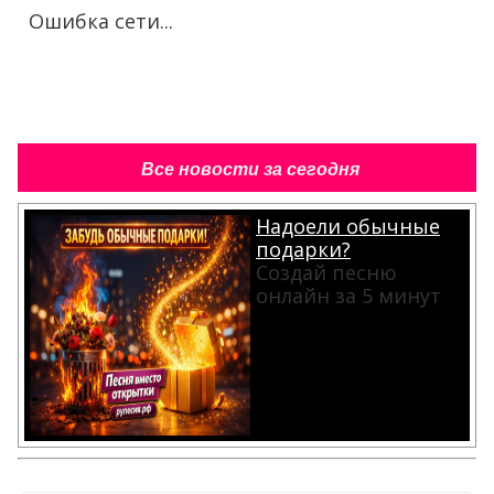
Ошибка сети...
Все новости за сегодня
Надоели обычные
подарки?
Создай песню
онлайн за 5 минут