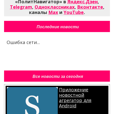
«ПолитНавигатор» в
Яндекс.Дзен
,
Telegram
,
Одноклассниках
,
Вконтакте
,
каналы
Max
и
YouTube
.
Последние новости
Ошибка сети...
Все новости за сегодня
Приложение
новостной
агрегатор для
Android
.