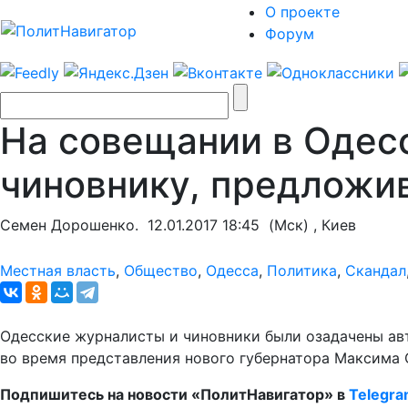
О проекте
Форум
На совещании в Одес
чиновнику, предложив
Семен Дорошенко.
12.01.2017 18:45
(Мск) , Киев
Местная власть
,
Общество
,
Одесса
,
Политика
,
Скандал
Одесские журналисты и чиновники были озадачены ав
во время представления нового губернатора Максима 
Подпишитесь на новости «ПолитНавигатор» в
Telegr