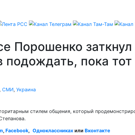
се Порошенко заткнул
 подождать, пока тот
,
СМИ
,
Украина
торитарным стилем общения, который продемонстриро
Степанова.
am
,
Facebook
,
Одноклассниках
или
Вконтакте