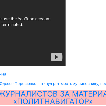
ния
Одессе Порошенко заткнул рот местому чиновнику, пр
ЖУРНАЛИСТОВ ЗА МАТЕРИ
«ПОЛИТНАВИГАТОР»