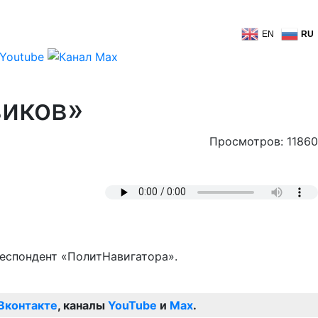
EN
RU
виков»
Просмотров: 11860
респондент «ПолитНавигатора».
Вконтакте
, каналы
YouTube
и
Max
.