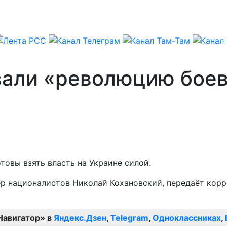
вали «революцию бое
овы взять власть на Украине силой.
ер националистов Николай Кохановский, передаёт кор
Навигатор» в
Яндекс.Дзен
,
Telegram
,
Одноклассниках
,