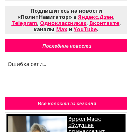
Подпишитесь на новости
«ПолитНавигатор» в
Яндекс.Дзен
,
Telegram
,
Одноклассниках
,
Вконтакте
,
каналы
Max
и
YouTube
.
Последние новости
Ошибка сети...
Все новости за сегодня
Эррол Маск:
«Будущее
принадлежит