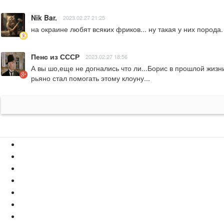
Nik Bar.
2023.02.27 21:25
на окраине любят всяких фриков... ну такая у них порода.
Пенс из СССР
2023.02.27 18:56
А вы шо,еще не догнались что ли...Борис в прошлой жизни
рьяно стал помогать этому клоуну...