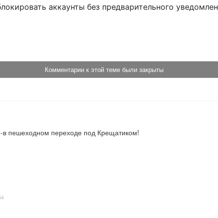
блокировать аккаунты без предварительного уведомле
!
Комментарии к этой теме были закрыты
е-в пешеходном переходе под Крещатиком!
54