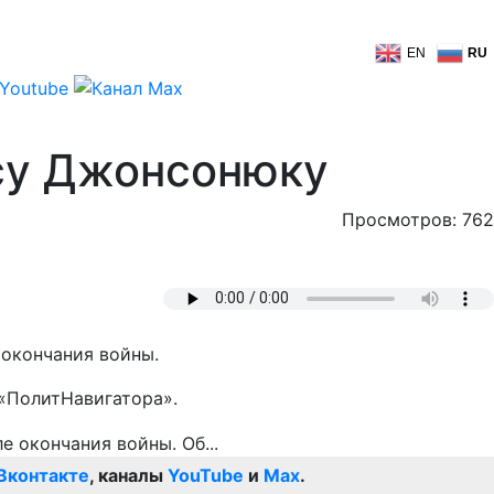
EN
RU
ису Джонсонюку
Просмотров: 762
 окончания войны.
 «ПолитНавигатора».
Вконтакте
, каналы
YouTube
и
Max
.