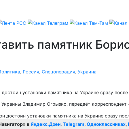
ставить памятник Бор
Политика
,
Россия
,
Спецоперация
,
Украина
достоин установки памятника на Украине сразу после
Д Украины Владимир Огрызко, передаёт корреспондент
Навигатор» в
Яндекс.Дзен
,
Telegram
,
Одноклассниках
,