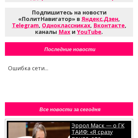
Подпишитесь на новости
«ПолитНавигатор» в
Яндекс.Дзен
,
Telegram
,
Одноклассниках
,
Вконтакте
,
каналы
Max
и
YouTube
.
Последние новости
Ошибка сети...
Все новости за сегодня
Эррол Маск — о ГК
ТАИФ: «Я сразу