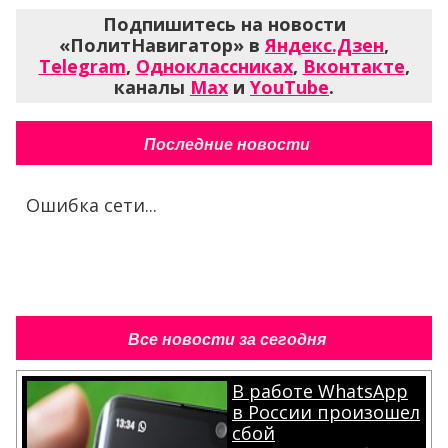
Подпишитесь на новости
«ПолитНавигатор» в
Яндекс.Дзен
,
Telegram
,
Одноклассниках
,
Вконтакте
,
каналы
Max
и
YouTube
.
Последние новости
Ошибка сети...
Все новости за сегодня
В работе WhatsApp
в России произошел
сбой