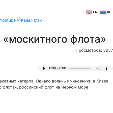
EN
RU
о «москитного флота»
Просмотров: 3657
акетных катеров. Однако военные чиновники в Киеве
о флота», российский флот на Черном море