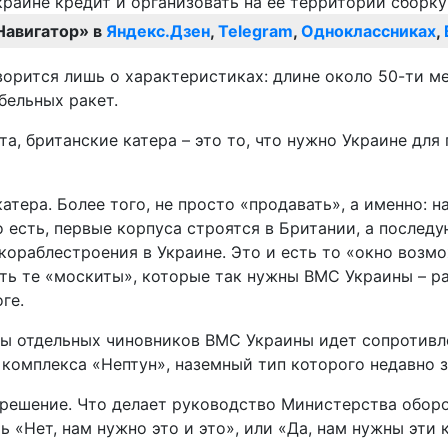
Навигатор» в
Яндекс.Дзен
,
Telegram
,
Одноклассниках
,
говорится лишь о характеристиках: длине около 50-ти 
бельных ракет.
а, британские катера – это то, что нужно Украине дл
тера. Более того, не просто «продавать», а именно: н
о есть, первые корпуса строятся в Британии, а после
кораблестроения в Украине. Это и есть то «окно возм
сть те «москиты», которые так нужны ВМС Украины – р
ге.
ны отдельных чиновников ВМС Украины идет сопротивле
т комплекса «Нептун», наземный тип которого недавно 
 решение. Что делает руководство Министерства обор
 «Нет, нам нужно это и это», или «Да, нам нужны эти 