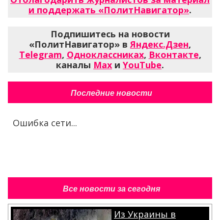
и поддержать «ПолитНавигатор»
.
Подпишитесь на новости
«ПолитНавигатор» в
Яндекс.Дзен
,
Telegram
,
Одноклассниках
,
Вконтакте
,
каналы
Max
и
YouTube
.
Последние новости
Ошибка сети...
Все новости за сегодня
Из Украины в