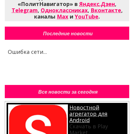
«ПолитНавигатор» в
Яндекс.Дзен
,
Telegram
,
Одноклассниках
,
Вконтакте
,
каналы
Max
и
YouTube
.
Последние новости
Ошибка сети...
Все новости за сегодня
Новостной
агрегатор для
Android
Скачать в Play
Market