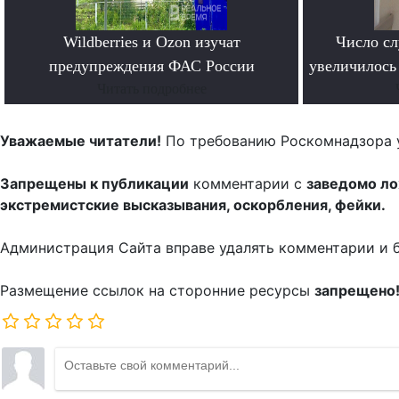
Wildberries и Ozon изучат
Число сл
предупреждения ФАС России
увеличилось 
Читать подробнее
Уважаемые читатели!
По требованию Роскомнадзора 
Запрещены к публикации
комментарии с
заведомо л
экстремистские высказывания, оскорбления, фейки.
Администрация Сайта вправе удалять комментарии и 
Размещение ссылок на сторонние ресурсы
запрещено