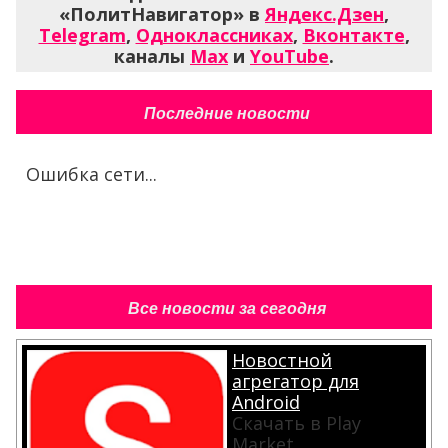
«ПолитНавигатор» в
Яндекс.Дзен
,
Telegram
,
Одноклассниках
,
Вконтакте
,
каналы
Max
и
YouTube
.
Последние новости
Ошибка сети...
Все новости за сегодня
Новостной
агрегатор для
Android
Скачать в Play
Market