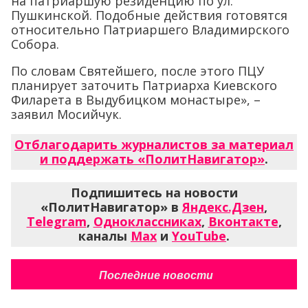
на патриаршую резиденцию по ул.
Пушкинской. Подобные действия готовятся
относительно Патриаршего Владимирского
Собора.
По словам Святейшего, после этого ПЦУ
планирует заточить Патриарха Киевского
Филарета в Выдубицком монастыре», –
заявил Мосийчук.
Отблагодарить журналистов за материал
и поддержать «ПолитНавигатор»
.
Подпишитесь на новости
«ПолитНавигатор» в
Яндекс.Дзен
,
Telegram
,
Одноклассниках
,
Вконтакте
,
каналы
Max
и
YouTube
.
Последние новости