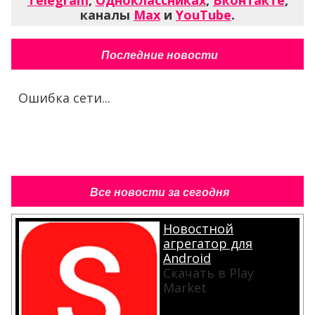
каналы
Max
и
YouTube
.
Последние новости
Ошибка сети...
Все новости за сегодня
Новостной
агрегатор для
Android
Скачать в Play
Market