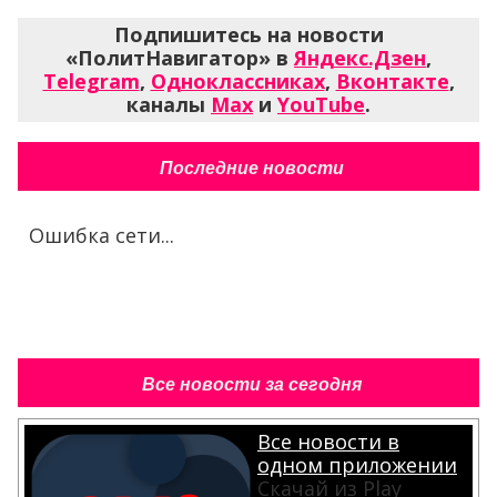
Подпишитесь на новости
«ПолитНавигатор» в
Яндекс.Дзен
,
Telegram
,
Одноклассниках
,
Вконтакте
,
каналы
Max
и
YouTube
.
Последние новости
Ошибка сети...
Все новости за сегодня
Все новости в
одном приложении
Скачай из Play