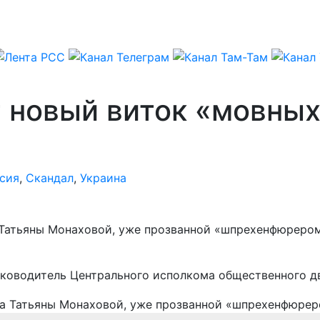
т новый виток «мовны
сия
,
Скандал
,
Украина
 Татьяны Монаховой, уже прозванной «шпрехенфюрером
уководитель Центрального исполкома общественного д