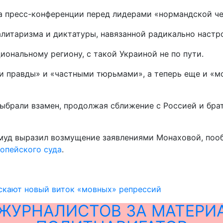
а пресс-конференции перед лидерами «нормандской че
талитаризма и диктатуры, навязанной радикально нас
ональному региону, с такой Украиной не по пути.
и правды» и «частными тюрьмами», а теперь еще и «мо
 выбрали взамен, продолжая сближение с Россией и бр
муд выразил возмущение заявлениями Монаховой, поо
опейского суда
.
скают новый виток «мовных» репрессий
ЖУРНАЛИСТОВ ЗА МАТЕРИ