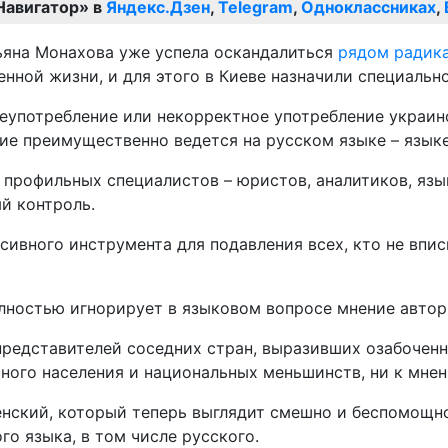
Навигатор» в
Яндекс.Дзен
,
Telegram
,
Одноклассниках
,
ьяна Монахова уже успела оскандалиться
рядом радика
нной жизни, и для этого в Киеве назначили специальн
еупотребление или некорректное употребление украинс
ние преимущественно ведется на русском языке – язык
 профильных специалистов – юристов, аналитиков, яз
й контроль.
сивного инструмента для подавления всех, кто не впи
олностью игнорирует в языковом вопросе мнение авто
редставителей соседних стран, выразивших озабоченно
ного населения и национальных меньшинств, ни к мне
енский, который теперь выглядит смешно и беспомощн
о языка, в том числе русского.