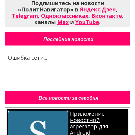
Подпишитесь на новости
«ПолитНавигатор» в
Яндекс.Дзен
,
Telegram
,
Одноклассниках
,
Вконтакте
,
каналы
Max
и
YouTube
.
Последние новости
Ошибка сети...
Все новости за сегодня
Приложение
новостной
агрегатор для
Android