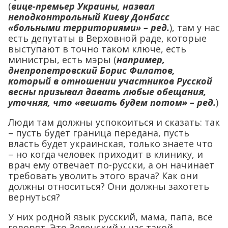
(
вице-премьер Украины, назвал
неподконтрольный Киеву Донбасс
«больными территориями» – ред.
), там у нас
есть депутаты в Верховной раде, которые
выступают в точно таком ключе, есть
министры, есть мэры (
например,
днепропетровский Борис Филатов,
который в отношении участников Русской
весны призывал давать любые обещания,
уточняя, что «вешать будем потом» – ред.
)
Люди там должны успокоиться и сказать: так
– пусть будет граница передана, пусть
власть будет украинская, только знаете что
– но когда человек приходит в клинику, и
врач ему отвечает по-русски, а он начинает
требовать уволить этого врача? Как они
должны относиться? Они должны захотеть
вернуться?
У них родной язык русский, мама, папа, все
говорят. Это Зеленский у нас такой