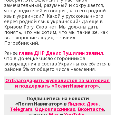
замечательный, разумный и сокрушается,
что у родителей и говорит, что его родной
язык украинский. Какой у русскоязычного
еврея родной язык украинский? Да еще в
Кривом Рогу. Слов нет. Мы должны дать
понять, что мы хотим, что мы такие же, как
вы – хорошие люди», – заявил
Погребинский.
Ранее
глава ДНР Денис Пушилин заявил
,
что в Донецке число сторонников
возвращения в состав Украины колеблется в
районе 5% от общего числа населения.
Отблагодарить журналистов за материал
и поддержать «ПолитНавигатор»
.
Подпишитесь на новости
«ПолитНавигатор» в
Яндекс.Дзен
,
Telegram
,
Одноклассниках
,
Вконтакте
,
каналы
Max
и
YouTube
.