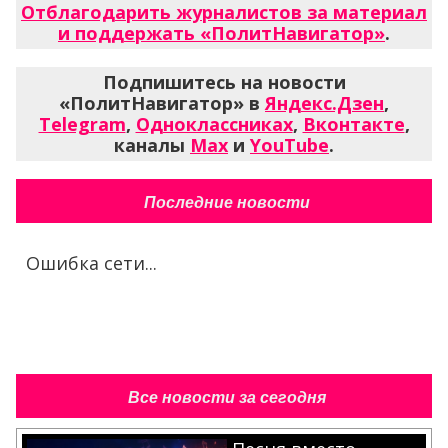
Отблагодарить журналистов за материал
и поддержать «ПолитНавигатор»
.
Подпишитесь на новости
«ПолитНавигатор» в
Яндекс.Дзен
,
Telegram
,
Одноклассниках
,
Вконтакте
,
каналы
Max
и
YouTube
.
Последние новости
Ошибка сети...
Все новости за сегодня