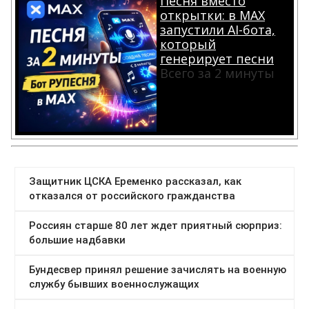
Песня вместо
открытки: в MAX
запустили AI-бота,
который
генерирует песни
Всего за 2 минуты