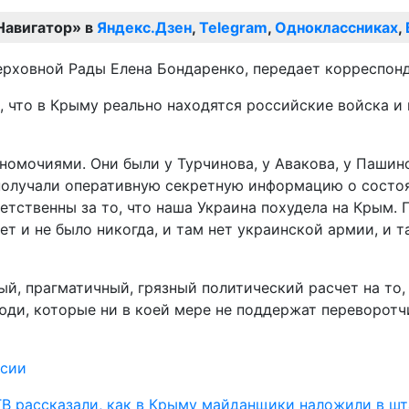
Навигатор» в
Яндекс.Дзен
,
Telegram
,
Одноклассниках
,
Верховной Рады Елена Бондаренко, передает корреспон
, что в Крыму реально находятся российские войска и 
номочиями. Они были у Турчинова, у Авакова, у Пашин
получали оперативную секретную информацию о состоян
ветственны за то, что наша Украина похудела на Крым.
ет и не было никогда, и там нет украинской армии, и 
ый, прагматичный, грязный политический расчет на то,
люди, которые ни в коей мере не поддержат переворотч
ссии
В рассказали, как в Крыму майданщики наложили в ш