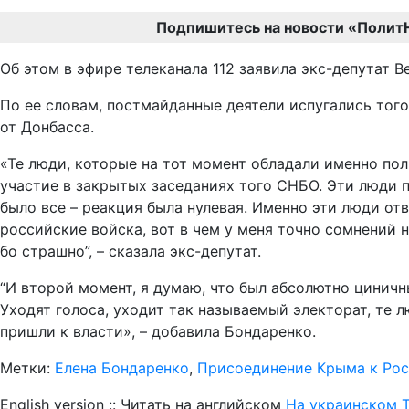
Подпишитесь на новости «Полит
Об этом в эфире телеканала 112 заявила экс-депутат 
По ее словам, постмайданные деятели испугались того
от Донбасса.
«Те люди, которые на тот момент обладали именно пол
участие в закрытых заседаниях того СНБО. Эти люди 
было все – реакция была нулевая. Именно эти люди от
российские войска, вот в чем у меня точно сомнений н
бо страшно”, – сказала экс-депутат.
“И второй момент, я думаю, что был абсолютно циничн
Уходят голоса, уходит так называемый электорат, те 
пришли к власти», – добавила Бондаренко.
Метки:
Елена Бондаренко
,
Присоединение Крыма к Ро
English version :: Читать на английском
На украинском Т