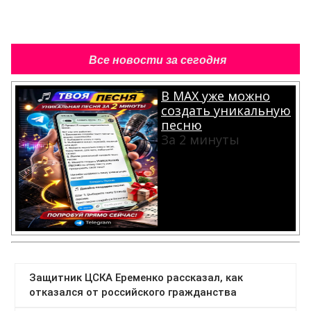
Все новости за сегодня
В MAX уже можно
создать уникальную
песню
За 2 минуты