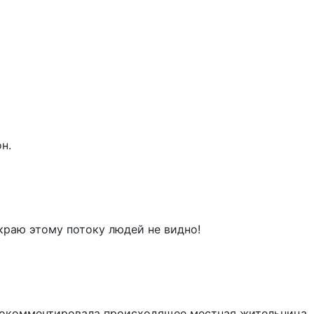
н.
краю этому потоку людей не видно!
прокомментировала происходящее местная жительница