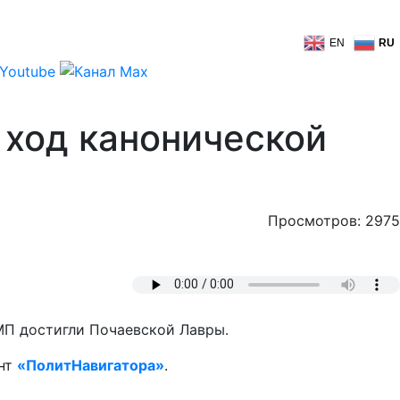
EN
RU
ход канонической
Просмотров: 2975
МП достигли Почаевской Лавры.
ент
«ПолитНавигатора»
.