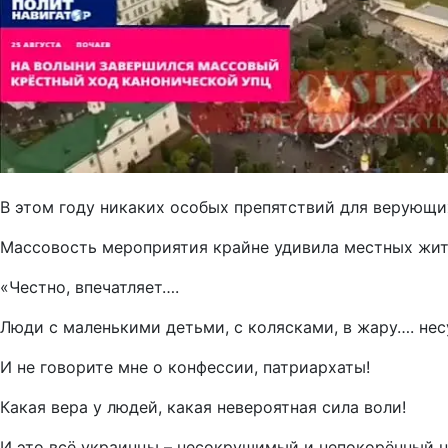
В этом году никаких особых препятствий для верующих
Массовость мероприятия крайне удивила местных жит
«Честно, впечатляет….
Люди с маленькими детьми, с колясками, в жару…. не
И не говорите мне о конфессии, патриархаты!
Какая вера у людей, какая невероятная сила воли!
И это всё украинцы – несокрушимый и непокорённый н