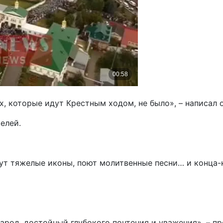
, которые идут Крестным ходом, не было», – написал о
елей.
сут тяжелые иконы, поют молитвенные песни… и конца-
арод, достойный глубокого почтения и уважения», – 