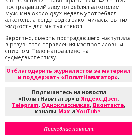
Как выяснили правоохранители, 42-летний
пострадавший злоупотреблял алкоголем.
Мужчина около двух недель употреблял
алкоголь, а когда водка закончилась, выпил
жидкость для мытья стекол.
Вероятно, смерть пострадавшего наступила
в результате отравления изопропиловым
спиртом. Тело направлено на
судмедэкспертизу.
Отблагодарить журналистов за материал
и поддержать «ПолитНавигатор»
.
Подпишитесь на новости
«ПолитНавигатор» в
Яндекс.Дзен
,
Telegram
,
Одноклассниках
,
Вконтакте
,
каналы
Max
и
YouTube
.
Последние новости